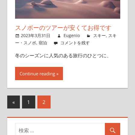
スノボーのツアーが安くてお得です
2023年3月31日
Eugenio
スキー
,
スキ
ー・スノボ
,
宿泊
コメントを残す
冬のシーズンに人気のある旅行のひとつに、
Continue reading
«
前
1
2
投
の
稿
記
事
ナ