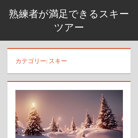
コ
熟練者が満足できるスキー
ン
テ
ツアー
ン
満
ツ
足
へ
度
ス
カテゴリー: スキー
高
キ
め
ッ
の
プ
上
級
者
コ
ー
ス