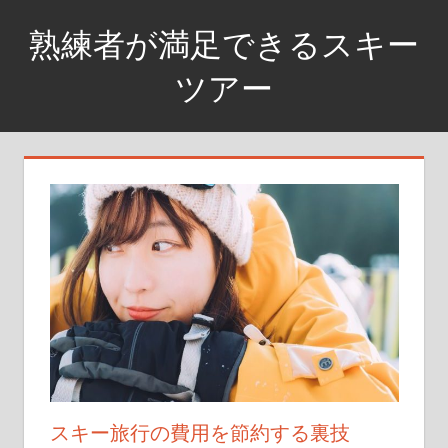
コ
熟練者が満足できるスキー
ン
テ
ツアー
ン
満
ツ
足
へ
度
ス
高
キ
め
ッ
の
プ
上
級
者
コ
ー
ス
スキー旅行の費用を節約する裏技