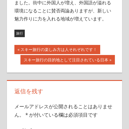
ました。街中に外国人が増え、外国語が溢れる
環境になることに賛否両論ありますが、新しい
魅力作りに力を入れる地域が増えています。
旅行
前
スキー旅行の楽しみ方は人それぞれです！
投
の
次
スキー旅行の目的地として注目されている日本
記
稿
の
事:
記
ナ
事:
ビ
返信を残す
ゲ
メールアドレスが公開されることはありませ
ー
ん。
*
が付いている欄は必須項目です
シ