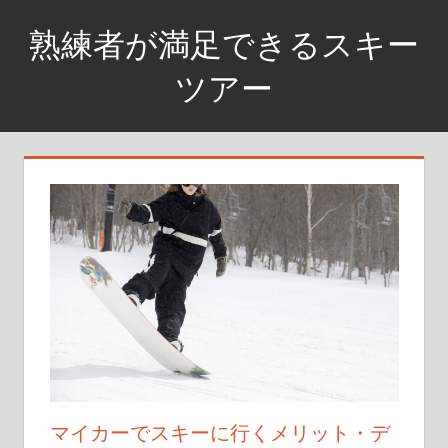
コ
熟練者が満足できるスキー
ン
テ
ツアー
ン
満
ツ
足
へ
度
ス
高
キ
め
ッ
の
プ
上
級
者
コ
ー
ス
マイカーでスキーに行くメリット・デ