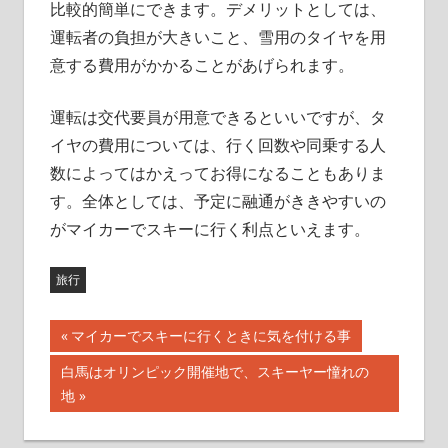
比較的簡単にできます。デメリットとしては、
運転者の負担が大きいこと、雪用のタイヤを用
意する費用がかかることがあげられます。
運転は交代要員が用意できるといいですが、タ
イヤの費用については、行く回数や同乗する人
数によってはかえってお得になることもありま
す。全体としては、予定に融通がききやすいの
がマイカーでスキーに行く利点といえます。
旅行
前
マイカーでスキーに行くときに気を付ける事
投
の
次
白馬はオリンピック開催地で、スキーヤー憧れの
記
稿
の
地
事:
記
ナ
事: